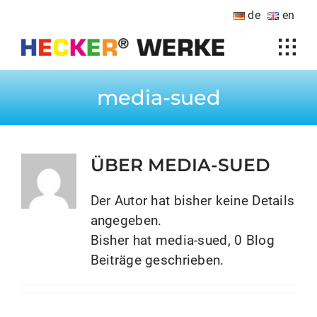
Zum
de
en
Inhalt
springen
Tog
Home
Navi
media-sued
Produkte
Branchen
ÜBER
MEDIA-SUED
Karriere
Der Autor hat bisher keine Details
Downloads
angegeben.
Unternehmen
Bisher hat media-sued, 0 Blog
Beiträge geschrieben.
HECKER international
Kontakt